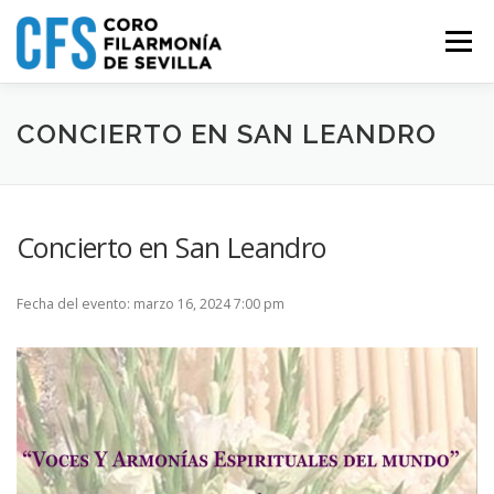
Saltar
al
Menú
contenido
QUIÉNES SOMOS
ORQUESTA
OFS
PROGRAMA
CONCIERTO EN SAN LEANDRO
USUARIOS
CONTACTO
Concierto en San Leandro
Fecha del evento: marzo 16, 2024 7:00 pm